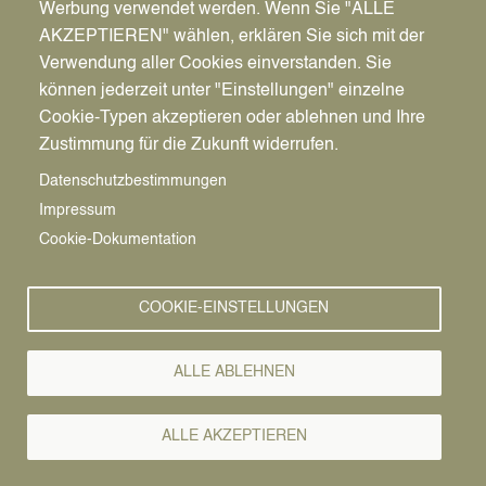
Werbung verwendet werden. Wenn Sie "ALLE
AKZEPTIEREN" wählen, erklären Sie sich mit der
Verwendung aller Cookies einverstanden. Sie
können jederzeit unter "Einstellungen" einzelne
Pfadnavigation
Stadt | Rathaus | Familie
Rathaus
Ordnungsamt
Cookie-Typen akzeptieren oder ablehnen und Ihre
Zustimmung für die Zukunft widerrufen.
Vorlesen
Datenschutzbestimmungen
Impressum
Bürgerservice von A-Z
Cookie-Dokumentation
A
Ä
B
C
D
E
F
G
H
I
J
K
L
M
N
COOKIE-EINSTELLUNGEN
O
Ö
P
Q
R
S
T
U
Ü
V
W
X
Y
Z
ALLE ABLEHNEN
Alle Leistungen
ALLE AKZEPTIEREN
Bitte vereinbaren Sie einen Termin!