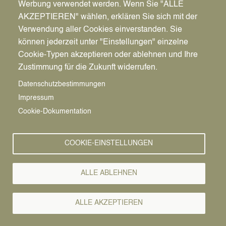
Werbung verwendet werden. Wenn Sie "ALLE
AKZEPTIEREN" wählen, erklären Sie sich mit der
Verwendung aller Cookies einverstanden. Sie
können jederzeit unter "Einstellungen" einzelne
Pfadnavigation
Stadt | Rathaus | Familie
Rathaus
Finanzen & Steuern
Cookie-Typen akzeptieren oder ablehnen und Ihre
Zustimmung für die Zukunft widerrufen.
Finanzen &
Vorlesen
Datenschutzbestimmungen
Impressum
Steuern
Cookie-Dokumentation
COOKIE-EINSTELLUNGEN
Image
ALLE ABLEHNEN
ALLE AKZEPTIEREN