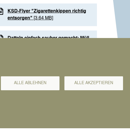
KSD-Flyer "Zigarettenkippen richtig
entsorgen"
[3.64 MB]
Datteln einfach sauber gemacht: Müll-
Patenschaften und Sponsoring von
Abfalleimern
[4.01 MB]
Allgemeine Informationen
ALLE ABLEHNEN
ALLE AKZEPTIEREN
Kommunaler Servicebetrieb Datteln
Abfallwirtschaft
Emscher-Lippe-Straße 12
1. Etage, Raum E.10
betriebshof@stadt-datteln.de