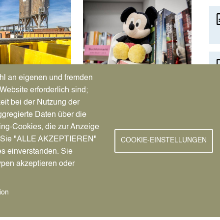
Image
hl an eigenen und fremden
Website erforderlich sind;
eit bei der Nutzung der
gregierte Daten über die
brummi
Tausch- und
ing-Cookies, die zur Anzeige
offmobil)
Verschenkmarkt
nn Sie "ALLE AKZEPTIEREN"
COOKIE-EINSTELLUNGEN
es einverstanden. Sie
ypen akzeptieren oder
ion