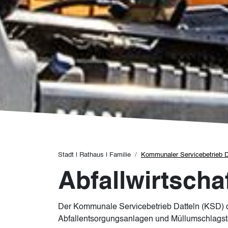
Pfadnavigation
Stadt | Rathaus | Familie
Kommunaler Servicebetrieb D
Abfallwirtscha
Der Kommunale Servicebetrieb Datteln (KSD) or
Abfallentsorgungsanlagen und Müllumschlagstat