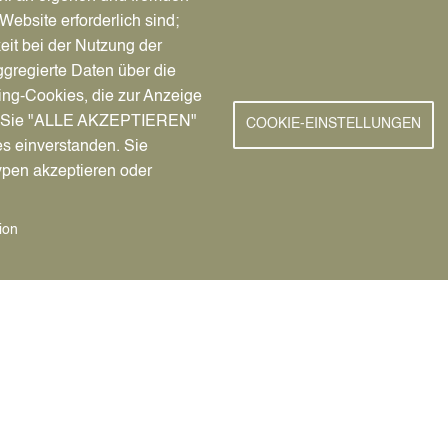
Website erforderlich sind;
eit bei der Nutzung der
gregierte Daten über die
8.93 KB]
ing-Cookies, die zur Anzeige
nn Sie "ALLE AKZEPTIEREN"
COOKIE-EINSTELLUNGEN
esel-Straße und Dattelner Mühlenbach
es einverstanden. Sie
ypen akzeptieren oder
ion