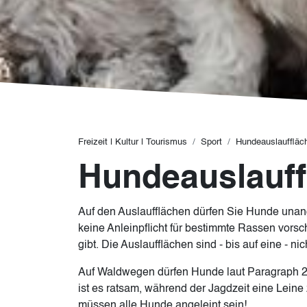
Pfadnavigation
Freizeit | Kultur | Tourismus
Sport
Hundeauslauffläc
Hundeauslauff
Auf den Auslaufflächen dürfen Sie Hunde unan
keine Anleinpflicht für bestimmte Rassen vors
gibt. Die Auslaufflächen sind - bis auf eine - ni
Auf Waldwegen dürfen Hunde laut Paragraph 2
ist es ratsam, während der Jagdzeit eine Lein
müssen alle Hunde angeleint sein!