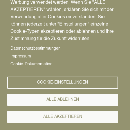
Werbung verwendet werden. Wenn Sie "ALLE
AKZEPTIEREN" wählen, erklären Sie sich mit der
Verwendung aller Cookies einverstanden. Sie
können jederzeit unter "Einstellungen" einzelne
Pfadnavigation
Freizeit | Kultur | Tourismus
Tourismus
Gastgeber
Cookie-Typen akzeptieren oder ablehnen und Ihre
Zustimmung für die Zukunft widerrufen.
Ihre
Vorlesen
Datenschutzbestimmungen
Impressum
Gastgeber
Cookie-Dokumentation
Wir freuen uns, dass Sie sich für Datteln
COOKIE-EINSTELLUNGEN
interessieren. Die Haard und der größte
Kanalknotenpunkt der Welt laden Sie zu einem
aktiven Urlaub mit vielseitigem Angebot ein. Ob ein
ALLE ABLEHNEN
Tagesausflug, ein Wochenende oder gleich
mehrere Urlaubstage – Datteln bietet für alle
ALLE AKZEPTIEREN
Besucher*innen das passende Angebot zum
Ausgehen und Übernachten. Vom 4-Sterne-