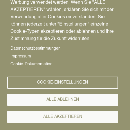
Werbung verwendet werden. Wenn Sie "ALLE
AKZEPTIEREN" wählen, erklären Sie sich mit der
Verwendung aller Cookies einverstanden. Sie
können jederzeit unter "Einstellungen" einzelne
Pfadnavigation
Stadt | Rathaus | Familie
Unsere Stadt
Cookie-Typen akzeptieren oder ablehnen und Ihre
Souvenirs & Bücher
Zustimmung für die Zukunft widerrufen.
Souvenirs &
Vorlesen
Datenschutzbestimmungen
Impressum
Bücher
Cookie-Dokumentation
Zum Mitbringen, Verschenken und
COOKIE-EINSTELLUNGEN
Selbstbehalten
ALLE ABLEHNEN
Die unten aufgeführten Souvenirs erhalten Sie im
Bürgerbüro oder in der Stadtbücherei
ALLE AKZEPTIEREN