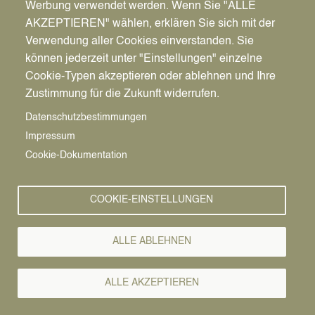
Werbung verwendet werden. Wenn Sie "ALLE
AKZEPTIEREN" wählen, erklären Sie sich mit der
Verwendung aller Cookies einverstanden. Sie
können jederzeit unter "Einstellungen" einzelne
Pfadnavigation
Wirtschaft | Bauen | Umwelt
Planen, Bauen & Wohnen
Cookie-Typen akzeptieren oder ablehnen und Ihre
Stadtentwicklung
Zustimmung für die Zukunft widerrufen.
Vorlesen
Datenschutzbestimmungen
Stadtentwicklung
Impressum
Cookie-Dokumentation
Die Bürger*innen sollen sich in ihrer Stadt wohl
fühlen. Deshalb gibt es die Stadtplanung, die eine
COOKIE-EINSTELLUNGEN
geordnete Entwicklung der einzelnen Bereiche
einer Stadt plant - und damit dem Interesse aller
Einwohner*innen der Stadt dient. Stadtplanung
ALLE ABLEHNEN
findet statt im Spannungsfeld von privaten und
öffentlichen Interessen und muss sich einen
ALLE AKZEPTIEREN
Ausgleich dieser Interessen bemühen.