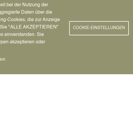
eit bei der Nutzung der
gregierte Daten über die
ing-Cookies, die zur Anzeige
nn Sie "ALLE AKZEPTIEREN"
COOKIE-EINSTELLUNGEN
es einverstanden. Sie
ypen akzeptieren oder
ion
ÖKOPROFIT
F
New
service von A-Z
Facebook
chutz
Instagram
n erleben
YouTube