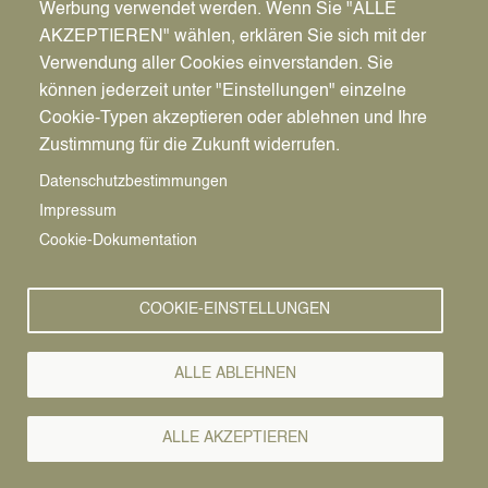
Werbung verwendet werden. Wenn Sie "ALLE
AKZEPTIEREN" wählen, erklären Sie sich mit der
Verwendung aller Cookies einverstanden. Sie
können jederzeit unter "Einstellungen" einzelne
Pfadnavigation
Wirtschaft | Bauen | Umwelt
Wirtschaftsförderung
Cookie-Typen akzeptieren oder ablehnen und Ihre
Unternehmensnachfolge
Zustimmung für die Zukunft widerrufen.
Nachfolge rechtzeitig planen
Vorlesen
Datenschutzbestimmungen
Unternehmens-
Impressum
Cookie-Dokumentation
Nachfolge
COOKIE-EINSTELLUNGEN
Bereits mit Mitte 50 sollten Unternehmer*innen mit
der Nachfolgeplanung beginnen. Erste
ALLE ABLEHNEN
Voraussetzung für den Übergabeerfolg ist ein
wirtschaftlich rentabler, wettbewerbsfähiger Betrieb
mit guten Zukunftschancen. Das A und O für eine
ALLE AKZEPTIEREN
erfolgreiche Übergabe ist gute Vorbereitung und