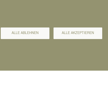
lltonne
ndermüll in haushaltsüblichen Mengen nimmt
r Umweltbrummi der Kommunalen
rvicebetriebe der Stadt Recklinghausen
SR) kostenlos am Recyclinghof des KSD
ALLE ABLEHNEN
ALLE AKZEPTIEREN
mscher-Lippe-Straße 12) entgegen.
Termine des Umweltbrummis
: