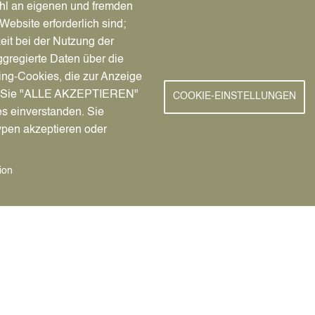
hl an eigenen und fremden
Mü
Website erforderlich sind;
eit bei der Nutzung der
So
gregierte Daten über die
de
ing-Cookies, die zur Anzeige
Se
nn Sie "ALLE AKZEPTIEREN"
(K
COOKIE-EINSTELLUNGEN
es einverstanden. Sie
(E
ypen akzeptieren oder
ion
ert wird, entnehmen Sie bitte der nachfolgenden Übersicht