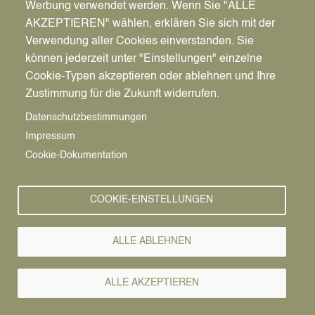
Werbung verwendet werden. Wenn Sie "ALLE
AKZEPTIEREN" wählen, erklären Sie sich mit der
Verwendung aller Cookies einverstanden. Sie
können jederzeit unter "Einstellungen" einzelne
Pfadnavigation
Freizeit | Kultur | Tourismus
Kinder & Jugendliche
Cookie-Typen akzeptieren oder ablehnen und Ihre
Kinder- und Jugendprogramm
Zustimmung für die Zukunft widerrufen.
Kinder- und
Vorlesen
Datenschutzbestimmungen
Impressum
Jugendprogram
Cookie-Dokumentation
Donnerstag, 2.7.2026
COOKIE-EINSTELLUNGEN
16.00 - 18.00 Uhr:
Gemeinsam starten wir auf
ALLE ABLEHNEN
mehrfachen Wunsch wieder mit einer offenen
Tanzgruppe im JaM. Alle, die Lust haben,
regelmäßig mitzumachen, sind herzlich
ALLE AKZEPTIEREN
eingeladen.