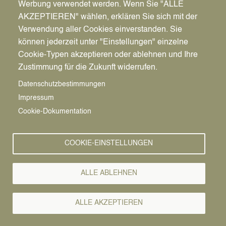
Werbung verwendet werden. Wenn Sie "ALLE
AKZEPTIEREN" wählen, erklären Sie sich mit der
Verwendung aller Cookies einverstanden. Sie
können jederzeit unter "Einstellungen" einzelne
Pfadnavigation
Wirtschaft | Bauen | Umwelt
Wirtschaftsförderung
Cookie-Typen akzeptieren oder ablehnen und Ihre
Förderinformationen
Zustimmung für die Zukunft widerrufen.
Förder-
Vorlesen
Datenschutzbestimmungen
Impressum
Informationen
Cookie-Dokumentation
COOKIE-EINSTELLUNGEN
Überblick über die Förderprogramme
ALLE ABLEHNEN
für den
Mittelstand in NRW
für
Existenzgründungen in NRW
ALLE AKZEPTIEREN