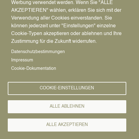
Werbung verwendet werden. Wenn Sie "ALLE
AKZEPTIEREN" wählen, erklären Sie sich mit der
Verwendung aller Cookies einverstanden. Sie
können jederzeit unter "Einstellungen" einzelne
Pfadnavigation
Freizeit | Kultur | Tourismus
Tourismus
2stromland
Cookie-Typen akzeptieren oder ablehnen und Ihre
Zustimmung für die Zukunft widerrufen.
2Stromland
Vorlesen
Datenschutzbestimmungen
Impressum
Alles begann mit der Regionale 2016 ...
Cookie-Dokumentation
Das so genannte 2Stromland gründet sich
namentlich auf einem Grenzraum zwischen Stever
COOKIE-EINSTELLUNGEN
und Lippe. Hier soll versucht werden, einen
Naturraum durch vielseitige Nutzungen und
ALLE ABLEHNEN
Experimente in Balance zu halten.
Als interkommunales Projekt der Städte Olfen,
ALLE AKZEPTIEREN
Haltern am See und Datteln stehen
Landschaftsentwicklung und Erlebbarkeit im Fokus