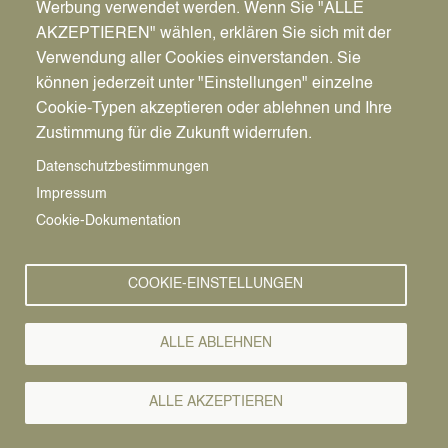
Werbung verwendet werden. Wenn Sie "ALLE
AKZEPTIEREN" wählen, erklären Sie sich mit der
Verwendung aller Cookies einverstanden. Sie
können jederzeit unter "Einstellungen" einzelne
Pfadnavigation
Freizeit | Kultur | Tourismus
Kultur
KATiELLi-Theater
Cookie-Typen akzeptieren oder ablehnen und Ihre
Zustimmung für die Zukunft widerrufen.
Das Theater der Kanalstadt
Vorlesen
KATiELLi-
Datenschutzbestimmungen
Impressum
Theater
Cookie-Dokumentation
Der Lebenstraum eines Dattelners
COOKIE-EINSTELLUNGEN
Das KATiELLi Theater ist der Lebenstraum von
ALLE ABLEHNEN
Bernd Julius Arends. Der gebürtige Dattelner hat
das ehemalige Lichtburg-Kino komplett fürs
Theater umgekrempelt. Eröffnet wurde es am 20.
ALLE AKZEPTIEREN
November 2010.