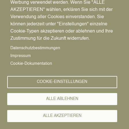
Werbung verwendet werden. Wenn Sie "ALLE
AKZEPTIEREN" wählen, erklären Sie sich mit der
Fr., 07.08.2026 - 11:57
Datteln macht zum 7. Mal beim STADTRADELN mit:
Verwendung aller Cookies einverstanden. Sie
Gemeinsam in die Pedale treten! – Start am 6.
können jederzeit unter "Einstellungen" einzelne
September 2026 – Unter allen, die für Datteln radeln,
Cookie-Typen akzeptieren oder ablehnen und Ihre
werden attraktive Preise verlost
Zustimmung für die Zukunft widerrufen.
Das STADTRADELN geht wieder los: Zusammen mit
Datenschutzbestimmungen
allen anderen Städten des Kreises Recklinghausen tritt
Impressum
Datteln ab
Sonntag, 6. September 2026,
wieder in die
Cookie-Dokumentation
Pedale. Bis 26.
COOKIE-EINSTELLUNGEN
ALLE ABLEHNEN
ALLE AKZEPTIEREN