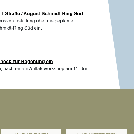
rt-Straße / August-Schmidt-Ring Süd
ionsveranstaltung über die geplante
chmidt-Ring Süd ein.
-Check zur Begehung ein
 nach einem Auftaktworkshop am 11. Juni
te Seite
etzte Seite
Letzte News »