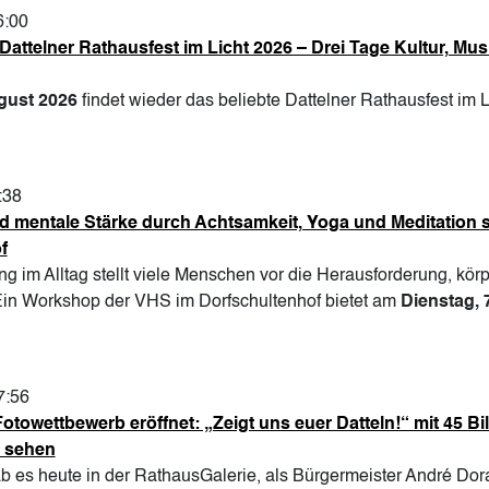
6:00
ttelner Rathausfest im Licht 2026 – Drei Tage Kultur, Mus
ugust 2026
findet wieder das beliebte Dattelner Rathausfest im Li
:38
d mentale Stärke durch Achtsamkeit, Yoga und Meditation 
f
g im Alltag stellt viele Menschen vor die Herausforderung, kö
 Ein Workshop der VHS im Dorfschultenhof bietet am
Dienstag, 
7:56
towettbewerb eröffnet: „Zeigt uns euer Datteln!“ mit 45 Bi
u sehen
 es heute in der RathausGalerie, als Bürgermeister André Do