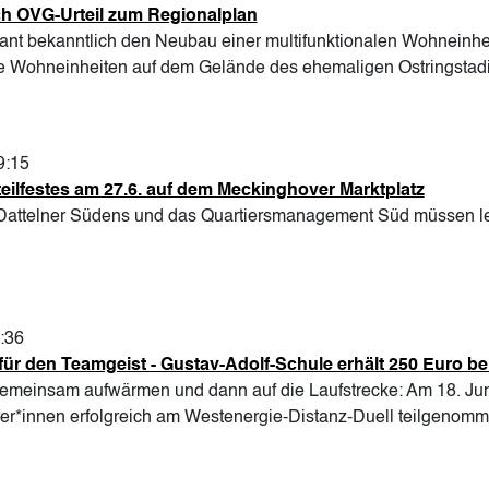
ch OVG-Urteil zum Regionalplan
plant bekanntlich den Neubau einer multifunktionalen Wohneinh
 die Wohneinheiten auf dem Gelände des ehemaligen Ostringstad
9:15
eilfestes am 27.6. auf dem Meckinghover Marktplatz
attelner Südens und das Quartiersmanagement Süd müssen leid
2:36
 für den Teamgeist - Gustav-Adolf-Schule erhält 250 Euro b
gemeinsam aufwärmen und dann auf die Laufstrecke: Am 18. Jun
er*innen erfolgreich am Westenergie-Distanz-Duell teilgenomm