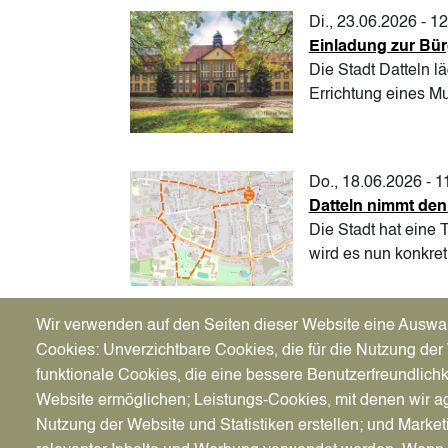
Di., 23.06.2026 - 1
Einladung zur Bür
Die Stadt Datteln l
Errichtung eines Mu
Do., 18.06.2026 - 1
Datteln nimmt den
Die Stadt hat eine
wird es nun konkret
Seitennummerierung
Wir verwenden auf den Seiten dieser Website eine Auswa
Erste Seite
« Erste News
Cookies: Unverzichtbare Cookies, die für die Nutzung der 
funktionale Cookies, die eine bessere Benutzerfreundlichk
Website ermöglichen; Leistungs-Cookies, mit denen wir ag
News pro Seite
Nutzung der Website und Statistiken erstellen; und Market