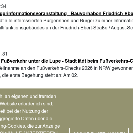
2:34
gerinformationsveranstaltung - Bauvorhaben Friedrich-Ebe
ädt alle interessierten Bürgerinnen und Bürger zu einer Informat
ltifunktionsgebäudes an der Friedrich-Ebert-Straße / August-S
1:31
 Fußverkehr unter die Lupe - Stadt lädt beim Fußverkehrs
 Teilnahme an den Fußverkehrs-Checks 2026 in NRW gewonnen,
, die erste Begehung steht an: Am 02.
hl an eigenen und fremden
Vorherige Seite
Page
Page
Page
Page
Page
Page
Page
Page
Page
Nächs
L
‹‹
1
2
3
4
5
6
7
8
9
…
››
Website erforderlich sind;
eit bei der Nutzung der
gregierte Daten über die
ing-Cookies, die zur Anzeige