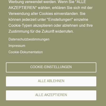
Werbung verwendet werden. Wenn Sie "ALLE
AKZEPTIEREN" wählen, erklären Sie sich mit der
Verwendung aller Cookies einverstanden. Sie
können jederzeit unter "Einstellungen" einzelne
Pfadnavigation
Freizeit | Kultur | Tourismus
Tourismus
Datteln aktiv
Cookie-Typen akzeptieren oder ablehnen und Ihre
Zustimmung für die Zukunft widerrufen.
Datteln aktiv
Vorlesen
Datenschutzbestimmungen
Impressum
Ob ein Spaziergang am Dattelner Meer, eine
Cookie-Dokumentation
Wanderung durch die Haard, ein Golfturnier mit
Freund*innen oder ein Ausritt im größten
zusammenhängende Waldgebiet des
COOKIE-EINSTELLUNGEN
Ruhrgebiets.
Erleben Sie zahlreiche Möglichkeiten
bei einem Tagesausflug oder bei einem Urlaub mit
ALLE ABLEHNEN
Freund*innen, mit der Familie - oder auch einfach
mal ganz alleine.
ALLE AKZEPTIEREN