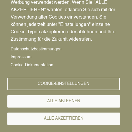
Werbung verwendet werden. Wenn Sie "ALLE
AKZEPTIEREN" wählen, erklären Sie sich mit der
Verwendung aller Cookies einverstanden. Sie
können jederzeit unter "Einstellungen" einzelne
Pfadnavigation
Startseite
Cookie-Typen akzeptieren oder ablehnen und Ihre
Zustimmung für die Zukunft widerrufen.
Sportpark
Vorlesen
Datenschutzbestimmungen
Impressum
Mitte
Cookie-Dokumentation
Der Sportpark Mitte besteht aus zwei Teilen: Hinter
COOKIE-EINSTELLUNGEN
dem Stadtbad befindet sich die Breitensportanlage
mit unterschiedlichen Bewegungsmöglichkeiten.
Und neben bzw. hinter der Realschule ist die
ALLE ABLEHNEN
Sportanlage mit Groß- und Kleinspielfeld sowie
Leichtathletikanlagen.
ALLE AKZEPTIEREN
Auf der Breitensportanlage gibt es unter anderem
eine Betonbahn, die mit ihrer glatten Oberfläche