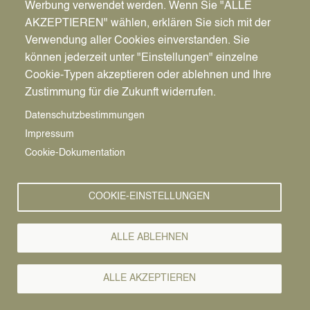
Werbung verwendet werden. Wenn Sie "ALLE
AKZEPTIEREN" wählen, erklären Sie sich mit der
Verwendung aller Cookies einverstanden. Sie
können jederzeit unter "Einstellungen" einzelne
Pfadnavigation
Stadt | Rathaus | Familie
Aktuelles
Amtsblatt
Cookie-Typen akzeptieren oder ablehnen und Ihre
Zustimmung für die Zukunft widerrufen.
Amtsblatt
Vorlesen
Datenschutzbestimmungen
Impressum
Bitte nutzen Sie den kostenlosen
Adobe Reader
zum
Cookie-Dokumentation
Anzeigen und Ausdrucken von PDF-Dateien.
Anzeige aller Amtsblätter
COOKIE-EINSTELLUNGEN
Sie möchten per E-Mail über neue Amtsblätter informiert
ALLE ABLEHNEN
werden?
Dann klicken Sie bitte auf
ALLE AKZEPTIEREN