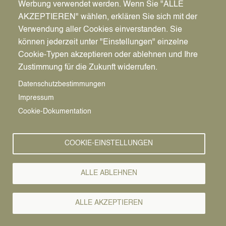
Werbung verwendet werden. Wenn Sie "ALLE
AKZEPTIEREN" wählen, erklären Sie sich mit der
Verwendung aller Cookies einverstanden. Sie
können jederzeit unter "Einstellungen" einzelne
Pfadnavigation
Wirtschaft | Bauen | Umwelt
Gesundheitsstandort
Cookie-Typen akzeptieren oder ablehnen und Ihre
Ärzte & Psychotherapeuten
Zustimmung für die Zukunft widerrufen.
Ärzte und
Vorlesen
Datenschutzbestimmungen
Impressum
Psychotherapeut
Cookie-Dokumentation
Arztsuche
COOKIE-EINSTELLUNGEN
Wir haben die Ärzt*innen-Suche mit freundlicher
ALLE ABLEHNEN
Genehmigung der Ärztekammer Westfalen-Lippe
eingebunden. Über die Suchfunktion finden Sie
auch in Datteln niedergelassene
ALLE AKZEPTIEREN
Psychotherapeuten.