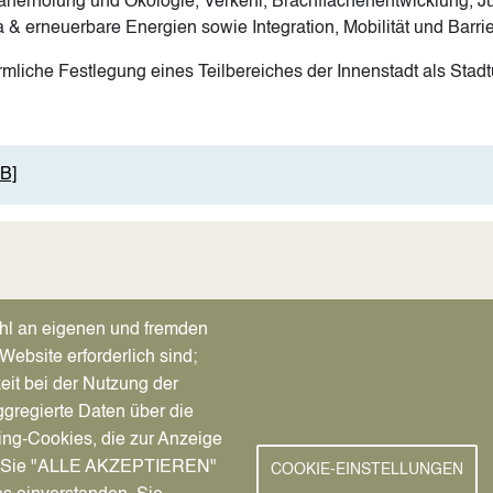
aherholung und Ökologie, Verkehr, Brachflächenentwicklung, Ju
& erneuerbare Energien sowie Integration, Mobilität und Barrier
rmliche Festlegung eines Teilbereiches der Innenstadt als Sta
B]
ie postalisch an das Planungsamt der Stadt Datteln oder senden
hl an eigenen und fremden
Website erforderlich sind;
eit bei der Nutzung der
gregierte Daten über die
ing-Cookies, die zur Anzeige
nn Sie "ALLE AKZEPTIEREN"
COOKIE-EINSTELLUNGEN
Image