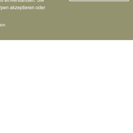
es einverstanden. Sie
ypen akzeptieren oder
ion
e
Datteln baut