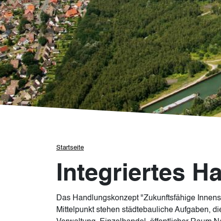
Pfadnavigation
Startseite
Integriertes 
Das Handlungskonzept "Zukunftsfähige Innensta
Mittelpunkt stehen städtebauliche Aufgaben, d