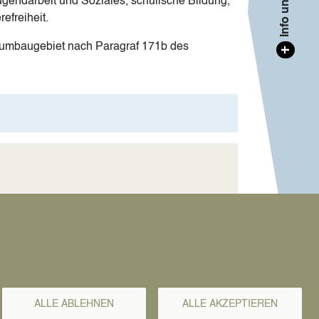
gendarbeit und Soziales, schulische Bildung,
efreiheit.
dtumbaugebiet nach Paragraf 171b des
+
 sie per E-Mail an:
ALLE ABLEHNEN
ALLE AKZEPTIEREN