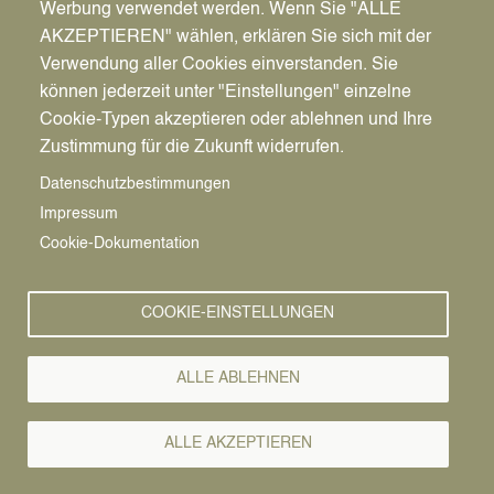
Werbung verwendet werden. Wenn Sie "ALLE
AKZEPTIEREN" wählen, erklären Sie sich mit der
Verwendung aller Cookies einverstanden. Sie
können jederzeit unter "Einstellungen" einzelne
Pfadnavigation
Stadt | Rathaus | Familie
Rathaus
Ordnungsamt
Cookie-Typen akzeptieren oder ablehnen und Ihre
Zustimmung für die Zukunft widerrufen.
Bürgerservice
Vorlesen
Datenschutzbestimmungen
Impressum
Bürgerservice von A-Z
Cookie-Dokumentation
A
Ä
B
C
D
E
F
G
H
I
J
K
L
M
N
COOKIE-EINSTELLUNGEN
O
Ö
P
Q
R
S
T
U
Ü
V
W
X
Y
Z
ALLE ABLEHNEN
Alle Leistungen
ALLE AKZEPTIEREN
Pakt für den Sport