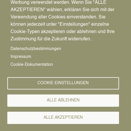
Werbung verwendet werden. Wenn Sie "ALLE
AKZEPTIEREN" wählen, erklären Sie sich mit der
Verwendung aller Cookies einverstanden. Sie
können jederzeit unter "Einstellungen" einzelne
Pfadnavigation
Stadt | Rathaus | Familie
Rathaus
Ordnungsamt
Cookie-Typen akzeptieren oder ablehnen und Ihre
Zustimmung für die Zukunft widerrufen.
Vorlesen
Datenschutzbestimmungen
Impressum
Bürgerservice von A-Z
Cookie-Dokumentation
A
Ä
B
C
D
E
F
G
H
I
J
K
L
M
N
COOKIE-EINSTELLUNGEN
O
Ö
P
Q
R
S
T
U
Ü
V
W
X
Y
Z
ALLE ABLEHNEN
Alle Leistungen
ALLE AKZEPTIEREN
Wichtige Information: