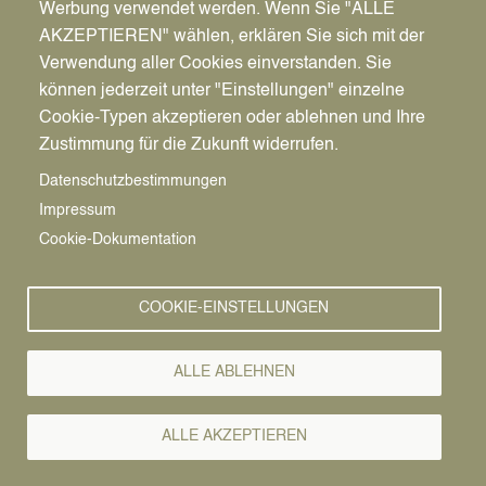
Werbung verwendet werden. Wenn Sie "ALLE
AKZEPTIEREN" wählen, erklären Sie sich mit der
Verwendung aller Cookies einverstanden. Sie
können jederzeit unter "Einstellungen" einzelne
Pfadnavigation
Stadt | Rathaus | Familie
Rathaus
Ordnungsamt
Cookie-Typen akzeptieren oder ablehnen und Ihre
Zustimmung für die Zukunft widerrufen.
Bürgerservice
Vorlesen
Datenschutzbestimmungen
Impressum
Bürgerservice von A-Z
Cookie-Dokumentation
A
Ä
B
C
D
E
F
G
H
I
J
K
L
M
N
COOKIE-EINSTELLUNGEN
O
Ö
P
Q
R
S
T
U
Ü
V
W
X
Y
Z
ALLE ABLEHNEN
Alle Leistungen
ALLE AKZEPTIEREN
Immissionsschutz, Umweltqualität