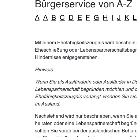
Bürgerservice von A-Z
A
Ä
B
C
D
E
F
G
H
I
J
K
L
Mit einem Ehefähigkeitszeugnis wird bescheinig
Eheschließung oder Lebenspartnerschaftsbegr
Hindernisse entgegenstehen.
Hinweis:
Wenn Sie als Ausländerin oder Ausländer in De
Lebenspartnerschaft begründen möchten und 
Ehefähigkeitszeugnis verlangt, wenden Sie sic
im Ausland.
Nachstehend wird nur beschrieben, wenn Sie a
heiraten oder eine Lebenspartnerschaft begrün
sollten Sie vorab bei der ausländischen Behörd