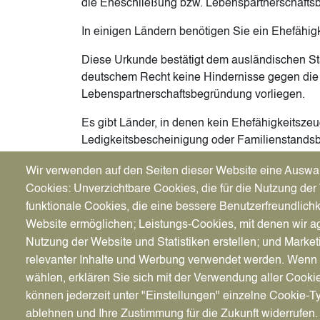
die Eheschließung bzw. Lebenspartnerschafts
In einigen Ländern benötigen Sie ein Ehefähig
Diese Urkunde bestätigt dem ausländischen S
deutschem Recht keine Hindernisse gegen die
Lebenspartnerschaftsbegründung vorliegen.
Es gibt Länder, in denen kein Ehefähigkeitszeu
Ledigkeitsbescheinigung oder Familienstandsbe
Deutschland werden der Familienstand, die M
Wir verwenden auf den Seiten dieser Website eine Auswa
Staatsangehörigkeit durch die erweiterte Mel
Cookies: Unverzichtbare Cookies, die für die Nutzung der 
Diese erhalten Sie im Bürgeramt.
funktionale Cookies, die eine bessere Benutzerfreundlichk
Alternativ können Sie die Meldebescheinigung
Website ermöglichen; Leistungs-Cookies, mit denen wir ag
Serviceportal
beantragen.
Nutzung der Website und Statistiken erstellen; und Market
relevanter Inhalte und Werbung verwendet werden. We
Sind beide Verlobte Deutsche, so genügt die 
wählen, erklären Sie sich mit der Verwendung aller Cooki
Ehefähigkeitszeugnisses.
können jederzeit unter "Einstellungen" einzelne Cookie-T
ablehnen und Ihre Zustimmung für die Zukunft widerrufen.