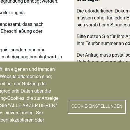
begründung benötigt werden.
Die erforderlichen Dokume
keitszeugnis.
müssen daher für jeden Ei
tandesamt, dass nach
sich vorab beim Standesa
 Eheschließung oder
Bitte nutzen Sie für Ihre
Ihre Telefonnummer an ode
gnis, sondern nur eine
Der Antrag muss postalisc
scheinigung benötigt wird. In
Unterlagen eingereicht w
eldeadresse und die
hl an eigenen und fremden
debescheinigung nachgewiesen.
Eine persönliche Vorsprac
Website erforderlich sind;
Einzelfällen erforderlich.
eit bei der Nutzung der
 jedoch auch online über unser
gregierte Daten über die
Ausländische Urkunden u
ing-Cookies, die zur Anzeige
Deutschland beeidigte Do
nn Sie "ALLE AKZEPTIEREN"
beeidigten Dolmetscher ü
COOKIE-EINSTELLUNGEN
Ausstellung eines gemeinsamen
es einverstanden. Sie
eine Überbeglaubigung (Apo
ypen akzeptieren oder
Hinweis: Wir benötigen di