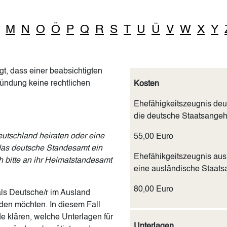
M
N
O
Ö
P
Q
R
S
T
U
Ü
V
W
X
Y
t, dass einer beabsichtigten
ündung keine rechtlichen
Kosten
Ehefähigkeitszeugnis de
die deutsche Staatsangehö
utschland heiraten oder eine
55,00 Euro
das deutsche Standesamt ein
Ehefähikgeitszeugnis aus
h bitte an ihr Heimatstandesamt
eine ausländische Staats
80,00 Euro
ls Deutsche/r im Ausland
den möchten. In diesem Fall
e klären, welche Unterlagen für
Unterlagen