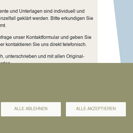
nte und Unterlagen sind individuell und
nzelfall geklärt werden. Bitte erkundigen Sie
mt.
 Anfrage unser Kontaktformular und geben Sie
r kontaktieren Sie uns direkt telefonisch.
h, unterschrieben und mit allen Original-
erden.
he nach vorheriger Terminvereinbarung ist in
nd Dokumente müssen durch eine in
lmetscherin oder einen in Deutschland
bersetzt werden. Für verschiedene Länder ist
ALLE ABLEHNEN
ALLE AKZEPTIEREN
stille oder Legalisation) erforderlich.
e Unterlagen für beide Partner im Original