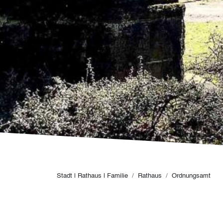
Pfadnavigation
Stadt | Rathaus | Familie
Rathaus
Ordnungsamt