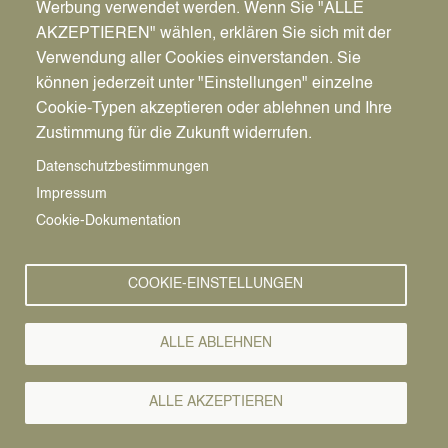
Werbung verwendet werden. Wenn Sie "ALLE
AKZEPTIEREN" wählen, erklären Sie sich mit der
Verwendung aller Cookies einverstanden. Sie
können jederzeit unter "Einstellungen" einzelne
Pfadnavigation
Stadt | Rathaus | Familie
Rathaus
Ordnungsamt
Cookie-Typen akzeptieren oder ablehnen und Ihre
Zustimmung für die Zukunft widerrufen.
Vorlesen
Datenschutzbestimmungen
Impressum
Bürgerservice von A-Z
Cookie-Dokumentation
A
Ä
B
C
D
E
F
G
H
I
J
K
L
M
N
COOKIE-EINSTELLUNGEN
O
Ö
P
Q
R
S
T
U
Ü
V
W
X
Y
Z
ALLE ABLEHNEN
Alle Leistungen
ALLE AKZEPTIEREN
Ist ein Deutscher im Ausland geboren, besteht die