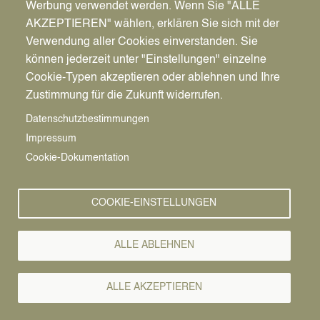
Werbung verwendet werden. Wenn Sie "ALLE
AKZEPTIEREN" wählen, erklären Sie sich mit der
Verwendung aller Cookies einverstanden. Sie
können jederzeit unter "Einstellungen" einzelne
Pfadnavigation
Stadt | Rathaus | Familie
Rathaus
Ordnungsamt
Cookie-Typen akzeptieren oder ablehnen und Ihre
Zustimmung für die Zukunft widerrufen.
Vorlesen
Datenschutzbestimmungen
Impressum
Bürgerservice von A-Z
Cookie-Dokumentation
A
Ä
B
C
D
E
F
G
H
I
J
K
L
M
N
COOKIE-EINSTELLUNGEN
O
Ö
P
Q
R
S
T
U
Ü
V
W
X
Y
Z
ALLE ABLEHNEN
Alle Leistungen
ALLE AKZEPTIEREN
Sie wünschen eine Namensänderung nach dem