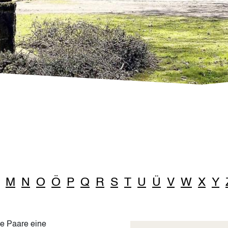
M
N
O
Ö
P
Q
R
S
T
U
Ü
V
W
X
Y
he Paare eine