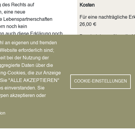
g des Rechts auf
Kosten
h, eine neue
Für eine nachträgliche E
e Lebenspartnerschaften
26,00 €
ern noch kein
n auch diese Erklärung noch
Bescheinigung über die 
die Auswahlmöglichkeit
hl an eigenen und fremden
geführten Familiennamen.
Website erforderlich sind;
eit bei der Nutzung der
Unterlagen
gregierte Daten über die
Erklärung über Lebenspa
ing-Cookies, die zur Anzeige
nn Sie "ALLE AKZEPTIEREN"
COOKIE-EINSTELLUNGEN
Ausweisdokumente (Pers
es einverstanden. Sie
Lebenspartnerschaftsurk
ypen akzeptieren oder
Geburtsurkunden (sofern 
ion
wurde)