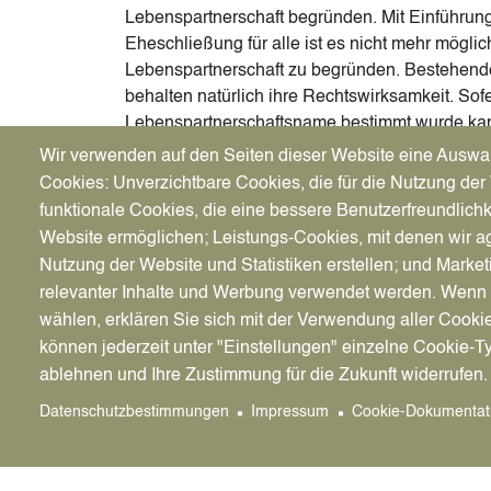
Lebenspartnerschaft begründen. Mit Einführun
Eheschließung für alle ist es nicht mehr möglic
Lebenspartnerschaft zu begründen. Bestehend
behalten natürlich ihre Rechtswirksamkeit. Sof
Lebenspartnerschaftsname bestimmt wurde kan
nachträglich abgegeben werden. Hier besteht 
Wir verwenden auf den Seiten dieser Website eine Auswa
zwischen dem Geburtsnamen oder den aktuell 
Cookies: Unverzichtbare Cookies, die für die Nutzung der 
funktionale Cookies, die eine bessere Benutzerfreundlichk
Website ermöglichen; Leistungs-Cookies, mit denen wir ag
Nutzung der Website und Statistiken erstellen; und Market
relevanter Inhalte und Werbung verwendet werden. We
wählen, erklären Sie sich mit der Verwendung aller Cooki
können jederzeit unter "Einstellungen" einzelne Cookie-T
ablehnen und Ihre Zustimmung für die Zukunft widerrufen.
Datenschutzbestimmungen
Impressum
Cookie-Dokumentat