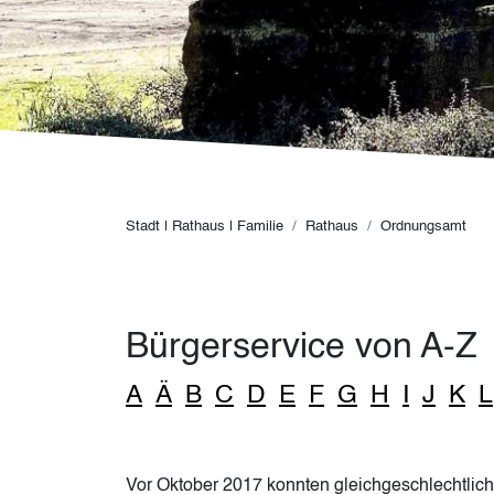
Pfadnavigation
Stadt | Rathaus | Familie
Rathaus
Ordnungsamt
Bürgerservice von A-Z
A
Ä
B
C
D
E
F
G
H
I
J
K
L
Vor Oktober 2017 konnten gleichgeschlechtlic