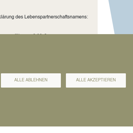
rklärung des Lebenspartnerschaftsnamens:
Namensführung: 9,00 €
rtnerschaftsnamen
ALLE ABLEHNEN
ALLE AKZEPTIEREN
onalausweis oder Reisepass)
unde
Lebenspartnerschaft im Ausland begründet