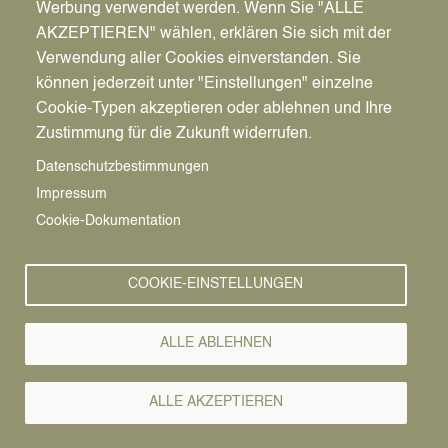
Werbung verwendet werden. Wenn Sie "ALLE
AKZEPTIEREN" wählen, erklären Sie sich mit der
Verwendung aller Cookies einverstanden. Sie
können jederzeit unter "Einstellungen" einzelne
Pfadnavigation
Stadt | Rathaus | Familie
Rathaus
Ordnungsamt
Cookie-Typen akzeptieren oder ablehnen und Ihre
Zustimmung für die Zukunft widerrufen.
Vorlesen
Datenschutzbestimmungen
Impressum
Bürgerservice von A-Z
Cookie-Dokumentation
A
Ä
B
C
D
E
F
G
H
I
J
K
L
M
N
COOKIE-EINSTELLUNGEN
O
Ö
P
Q
R
S
T
U
Ü
V
W
X
Y
Z
ALLE ABLEHNEN
Alle Leistungen
ALLE AKZEPTIEREN
Die Namensführung einer Person (Familienname und