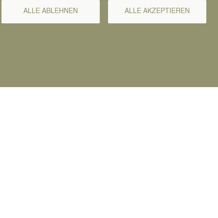
ALLE ABLEHNEN
ALLE AKZEPTIEREN
agstellung den Verwendungszweck an.
ortal (Anmeldung mit BundID erforderlich)