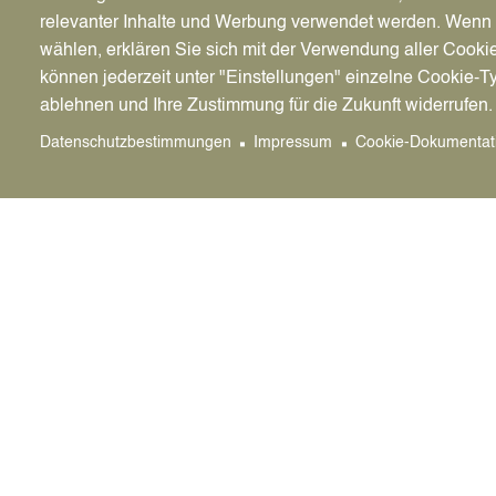
relevanter Inhalte und Werbung verwendet werden. We
Bitte vergewissern Sie sich, ob das Standesamt
wählen, erklären Sie sich mit der Verwendung aller Cooki
ist und Sie auch antragsberechtigt sind. Bitte 
können jederzeit unter "Einstellungen" einzelne Cookie-T
Beträge für zu Unrecht beantragte Urkunden nic
ablehnen und Ihre Zustimmung für die Zukunft widerrufen.
Geburtsurkunden ist das Standesamt des Gebur
Datenschutzbestimmungen
Impressum
Cookie-Dokumentat
Hinweise
Personenstandsregister werden nur befristet au
werden die Personenstandsregister in das Arch
wenden Sie sich bitte direkt an das
Archiv der S
Es gelten folgende Aufbewahrungsfristen:
Geburtenregister - 110 Jahre
Zuständige Bereiche der Stadtverwaltung
Standesamt