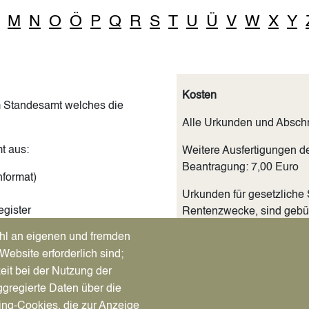
M
N
O
Ö
P
Q
R
S
T
U
Ü
V
W
X
Y
Kosten
m Standesamt welches die
Alle Urkunden und Abschr
t aus:
Weitere Ausfertigungen d
Beantragung: 7,00 Euro
format)
Urkunden für gesetzliche
egister
Rentenzwecke, sind gebü
gekennzeichnet.
hl an eigenen und fremden
Website erforderlich sind;
rivaten Gebrauch ist
ard ist möglich.
eit bei der Nutzung der
Unterlagen
gregierte Daten über die
Personalausweis oder R
ing-Cookies, die zur Anzeige