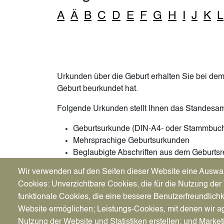
A
Ä
B
C
D
E
F
G
H
I
J
K
L
Urkunden über die Geburt erhalten Sie bei de
Geburt beurkundet hat.
Folgende Urkunden stellt Ihnen das Standesam
Geburtsurkunde (DIN-A4- oder Stammbuch
Mehrsprachige Geburtsurkunden
Beglaubigte Abschriften aus dem Geburtsr
Wir verwenden auf den Seiten dieser Website eine Auswa
Bitte beachten Sie:
Cookies: Unverzichtbare Cookies, die für die Nutzung der 
Die Ausstellung einer Geburtsurkunde für den p
gebührenpflichtig. Zahlung in bar und per Giroc
funktionale Cookies, die eine bessere Benutzerfreundlichk
Website ermöglichen; Leistungs-Cookies, mit denen wir ag
Nutzung der Website und Statistiken erstellen; und Market