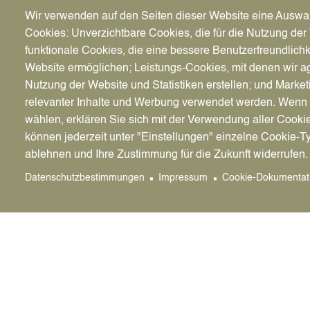
Inlandswohnsitz ist oder war vorhanden
Wir verwenden auf den Seiten dieser Website eine Auswa
Cookies: Unverzichtbare Cookies, die für die Nutzung der 
Maßgeblich ist der letzte Wohnsitz der verstor
funktionale Cookies, die eine bessere Benutzerfreundlichk
Inlandswohnsitz der antragstellenden Person. 
bestand bzw. besteht, ist der letzte Wohnsitz 
Website ermöglichen; Leistungs-Cookies, mit denen wir ag
verstorbene Person noch für die antragstellen
Nutzung der Website und Statistiken erstellen; und Market
Inlandswohnsitz bestanden hat (auch nicht als K
relevanter Inhalte und Werbung verwendet werden. We
Berlin zuständig.
wählen, erklären Sie sich mit der Verwendung aller Cooki
können jederzeit unter "Einstellungen" einzelne Cookie-T
Antragsberechtigt:
ablehnen und Ihre Zustimmung für die Zukunft widerrufen.
Antragsberechtigt sind Eltern und Kinder der 
Datenschutzbestimmungen
Impressum
Cookie-Dokumentat
Ehegatte bzw. Lebenspartnerin/Lebenspartner.
antragsberechtigt, wenn sie ein rechtliches In
kann auch die für den Sterbeort zuständige de
Nachbeurkundung beantragen.
Erforderliche Unterlagen:
Die erforderlichen Dokumente und Unterlagen 