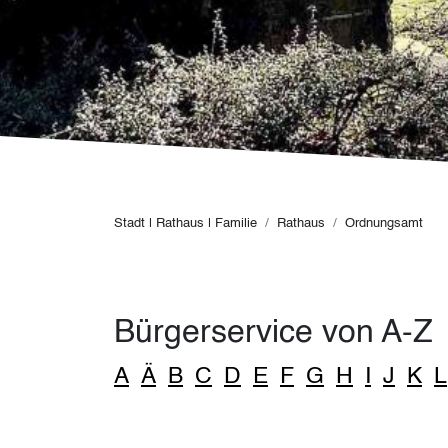
Pfadnavigation
Stadt | Rathaus | Familie
Rathaus
Ordnungsamt
Bürgerservice von A-Z
A
Ä
B
C
D
E
F
G
H
I
J
K
L