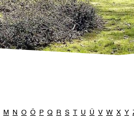
M
N
O
Ö
P
Q
R
S
T
U
Ü
V
W
X
Y