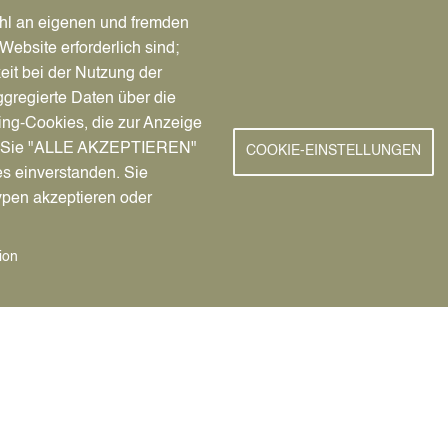
hl an eigenen und fremden
Website erforderlich sind;
benen Person, ersatzweise der
eit bei der Nutzung der
Sofern kein Inlandswohnsitz
maßgeblich. Wenn weder für die
gregierte Daten über die
de Person jemals ein
ing-Cookies, die zur Anzeige
ind), ist das Standesamt I in
nn Sie "ALLE AKZEPTIEREN"
COOKIE-EINSTELLUNGEN
es einverstanden. Sie
ypen akzeptieren oder
verstorbenen Person sowie deren
ion
 Andere Personen sind nur
teresse geltend machen. Ferner
utsche Auslandsvertretung die
sind individuell und müssen