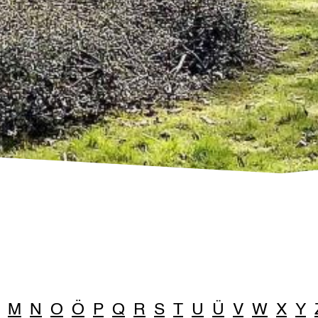
M
N
O
Ö
P
Q
R
S
T
U
Ü
V
W
X
Y