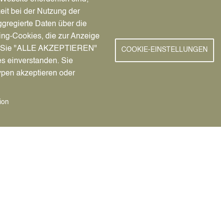
eit bei der Nutzung der
cklung
gregierte Daten über die
ing-Cookies, die zur Anzeige
nn Sie "ALLE AKZEPTIEREN"
COOKIE-EINSTELLUNGEN
es einverstanden. Sie
ypen akzeptieren oder
Lippe-Straße 12, Raum 1.08,
ion
gen für Bundes-, Land- und