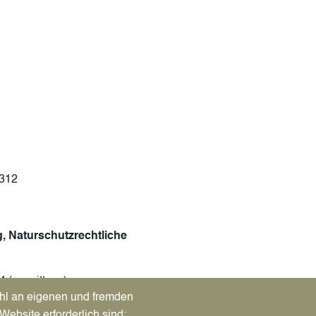
-312
, Naturschutzrechtliche
 (vormittags)
hl an eigenen und fremden
Website erforderlich sind;