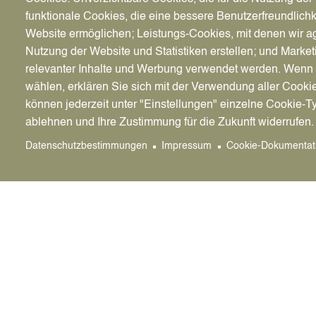
funktionale Cookies, die eine bessere Benutzerfreundlichk
Einzelhandelsentwicklung, Innenstadtentwi
Website ermöglichen; Leistungs-Cookies, mit denen wir ag
Christina Nitz, Raum 2.23, Tel.: 02363/107-377
Nutzung der Website und Statistiken erstellen; und Market
relevanter Inhalte und Werbung verwendet werden. We
wählen, erklären Sie sich mit der Verwendung aller Cooki
können jederzeit unter "Einstellungen" einzelne Cookie-T
Erschließungsbeiträge
ablehnen und Ihre Zustimmung für die Zukunft widerrufen.
KSD, Straßenbau- und Unterhaltung, Emscher-
Datenschutzbestimmungen
Impressum
Cookie-Dokumentat
Tel.: 02363/107-375
Nahverkehrsplanung, Mitwirkung an Planun
Kreisstraßen
Anja Althoff, Raum 3.04, Tel.: 02363/107-482
Stadtplan