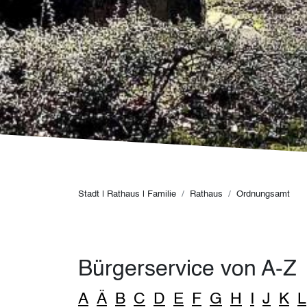
Pfadnavigation
Stadt | Rathaus | Familie
Rathaus
Ordnungsamt
Bürgerservice von A-Z
A
Ä
B
C
D
E
F
G
H
I
J
K
L