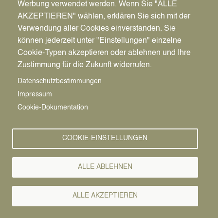
Werbung verwendet werden. Wenn Sie "ALLE
AKZEPTIEREN" wählen, erklären Sie sich mit der
Verwendung aller Cookies einverstanden. Sie
können jederzeit unter "Einstellungen" einzelne
Pfadnavigation
Stadt | Rathaus | Familie
Rathaus
Ordnungsamt
Cookie-Typen akzeptieren oder ablehnen und Ihre
Zustimmung für die Zukunft widerrufen.
Vorlesen
Datenschutzbestimmungen
Impressum
Bürgerservice von A-Z
Cookie-Dokumentation
A
Ä
B
C
D
E
F
G
H
I
J
K
L
M
N
COOKIE-EINSTELLUNGEN
O
Ö
P
Q
R
S
T
U
Ü
V
W
X
Y
Z
ALLE ABLEHNEN
Alle Leistungen
ALLE AKZEPTIEREN
Der Kreis Recklinghausen stellt für alle seine zehn Städte