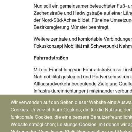
Nun soll ein gemeinsamer beleuchteter Fuß- u
Zechenstraße und Hedwigstraße auf einer Läng
der Nord-Süd-Achse bildet. Für eine Umsetzun
Bezirksregierung Münster beantragt.
Weitere zentrale und komfortable Verbindunge
Fokuskonzept Mobilität mit Schwerpunkt Nahmo
Fahrradstraßen
Mit der Einrichtung von Fahrradstraßen soll in
Nahmobilität gesteigert und Radverkehrsströme
Alltagsradverkehr bedeutende Ziele und Quellen
Infrastruktureinrichtungen) miteinander verbun
Verkehrssicherheit unter anderem auf Schulwe
Wir verwenden auf den Seiten dieser Website eine Auswa
Um die Straßen als Fahrradstraßen in der Ört
Cookies: Unverzichtbare Cookies, die für die Nutzung der 
Maßnahmen geplant
:
funktionale Cookies, die eine bessere Benutzerfreundlichk
Website ermöglichen; Leistungs-Cookies, mit denen wir ag
Anordnung des Verkehrszeichens „Fahrrads