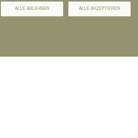
ALLE ABLEHNEN
ALLE AKZEPTIEREN
Flyer zur Radwegebenutzung in
Persisch
[2.13 MB]
Flyer zur Radwegebenutzung in
Ukrainisch
[2.43 MB]
Flyer zur Radwegebenutzung in
Französisch
[2.46 MB]
Flyer zur Radwegebenutzung in
Deutsch
[2.39 MB]
Flyer zur Radwegebenutzung in