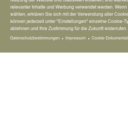
Nutzung der Website und Statistiken erstellen; und Market
Straßenverkehrsordnung,
relevanter Inhalte und Werbung verwendet werden. We
Kennzeichnung der Fahrgasse auf der Fahr
wählen, erklären Sie sich mit der Verwendung aller Cooki
Leitlinie,
können jederzeit unter "Einstellungen" einzelne Cookie-T
Gestaltung der Kreuzungsbereiche durch e
ablehnen und Ihre Zustimmung für die Zukunft widerrufen.
bisher auf diese Bereiche der Fahrradstraß
Gestaltung des Beginns der Fahrradstraße
Datenschutzbestimmungen
Impressum
Cookie-Dokumentat
(Teppich) mit dem Verkehrszeichen „Fahrr
Organisation des ruhenden Verkehrs durch
Zunächst soll eine Fahrradstraßen auf der Gen
Einrichtung der Fahrradstraßen ab 2025 wurden
beantragt.
Die Einrichtung einer weiteren Fahrradstraße a
Was ist eine Fahrradstraße?
Als Fahrradstraße nach der Straßenverkehrsord
für den Radverkehr vorgesehen ist. Kfz-Verkehr
Zusatzzeichen wie Anlieger frei oder Kfz frei d