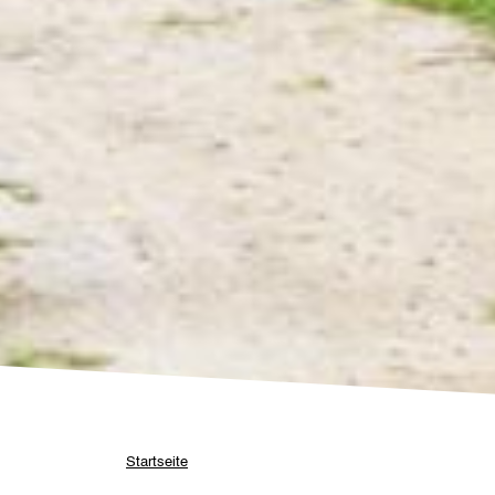
Pfadnavigation
Startseite