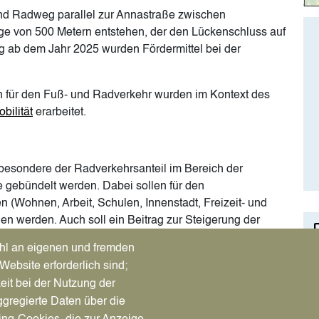
nd Radweg parallel zur Annastraße zwischen
e von 500 Metern entstehen, der den Lückenschluss auf
g ab dem Jahr 2025 wurden Fördermittel bei der
n für den Fuß- und Radverkehr wurden im Kontext des
bilität
erarbeitet.
sbesondere der Radverkehrsanteil im Bereich der
 gebündelt werden. Dabei sollen für den
 (Wohnen, Arbeit, Schulen, Innenstadt, Freizeit- und
den werden. Auch soll ein Beitrag zur Steigerung der
gen geleistet werden.
hl an eigenen und fremden
lichkeit als diese zu erkennen, sind folgende
Website erforderlich sind;
eit bei der Nutzung der
gregierte Daten über die
traße“ mit dem Zusatzzeichen „Kfz frei“ gemäß