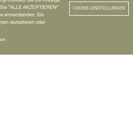
ing-Cookies, die zur Anzeige
nn Sie "ALLE AKZEPTIEREN"
COOKIE-EINSTELLUNGEN
radstraße durch Aufbringen einer weiß gestrichelten
es einverstanden. Sie
ypen akzeptieren oder
ine Rotmarkierung, um die Aufmerksamkeit stärker als
e zu richten,
 durch Aufbringen einer flächigen Rotmarkierung
ion
adstraße“ und
 Kennzeichnung (Markierung der Stellplätze).
thiner Straße und Speeckstraße eingerichtet werden. Zur
 Fördermittel bei der Bezirksregierung Münster
uf der Amandusstraße wird derzeit intensiv geprüft.
nung (StVO) wird eine Straße bezeichnet, die vorrangig
 ist in der Fahrradstraße nur dann erlaubt, wenn ein
as so regelt. Damit aus einer Fahrradstraße eine