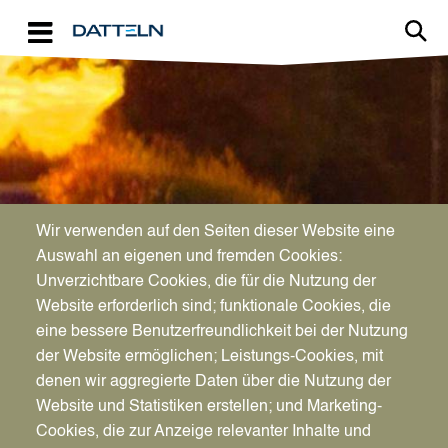
Direkt zum Inhalt
slider-element-outer-wrapper
Wir verwenden auf den Seiten dieser Website eine
Auswahl an eigenen und fremden Cookies:
Unverzichtbare Cookies, die für die Nutzung der
Website erforderlich sind; funktionale Cookies, die
Stimmung am
eine bessere Benutzerfreundlichkeit bei der Nutzung
Bei uns heißt
der Website ermöglichen; Leistungs-Cookies, mit
,
Kanal
wenn Henry den
denen wir aggregierte Daten über die Nutzung der
Sonnenuntergang genießt
Website und Statistiken erstellen; und Marketing-
Cookies, die zur Anzeige relevanter Inhalte und