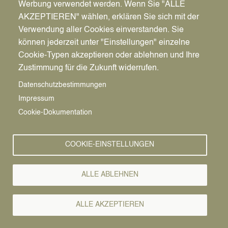
Werbung verwendet werden. Wenn Sie "ALLE
D
as Foto von Melanie Schürk und ihrem Hund hat bei André
D
oras Fotowettbewerb 2026 den 1. Platz belegt. Wir gratulieren
AKZEPTIEREN" wählen, erklären Sie sich mit der
ochmals!
>>Alles Weitere zur Preisverleihung
Verwendung aller Cookies einverstanden. Sie
können jederzeit unter "Einstellungen" einzelne
Cookie-Typen akzeptieren oder ablehnen und Ihre
Zustimmung für die Zukunft widerrufen.
Datenschutzbestimmungen
Impressum
Cookie-Dokumentation
COOKIE-EINSTELLUNGEN
ALLE ABLEHNEN
+
Info und Kontakt
Image
ALLE AKZEPTIEREN