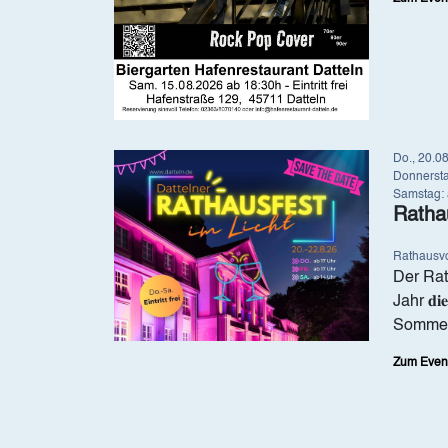
Image
Do., 20.0
Donnerstag
Samstag: 
Ratha
Rathausvo
Der Rat
Jahr 𝐝
Sommer
Zum Even