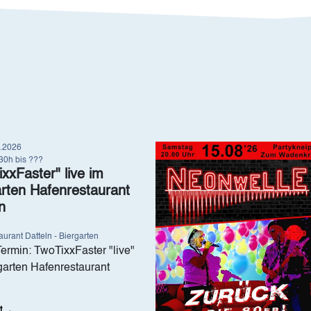
8.2026
Image
:30h bis ???
xxFaster" live im
arten Hafenrestaurant
n
urant Datteln - Biergarten
ermin: TwoTixxFaster "live"
garten Hafenrestaurant
t →