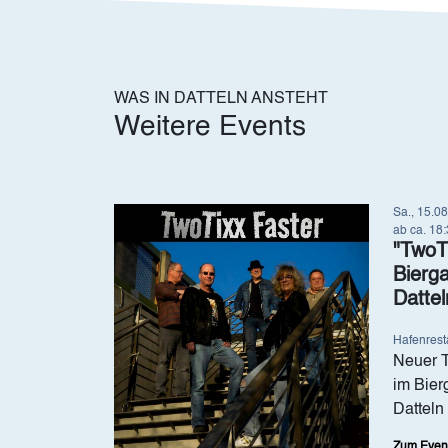
WAS IN DATTELN ANSTEHT
Weitere Events
Image
Sa., 15.0
ab ca. 18
"TwoTi
Bierg
Dattel
Hafenresta
Neuer T
im Bier
Datteln
Zum Even