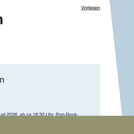
Vorlesen
n
ln
ust 2026, ab ca.18:30 Uhr. Pop-Rock-
ffentlich besserem Wetter !!!