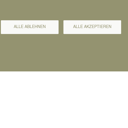
ALLE ABLEHNEN
ALLE AKZEPTIEREN
kets
tritt frei / Tisch-/Platzreservierung aber
pfohlen
Sa., 15.08.2026