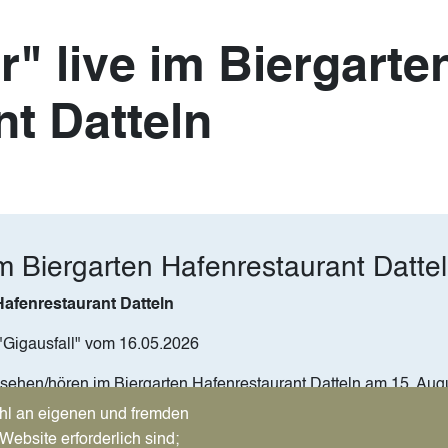
" live im Biergarte
t Datteln
im Biergarten Hafenrestaurant Datte
Hafenrestaurant Datteln
"Gigausfall" vom 16.05.2026
 sehen/hören im Biergarten Hafenrestaurant Datteln am 15. Aug
 Hits die jeder kennt. Viel Spaß mit unserer Musik - und mit ho
hl an eigenen und fremden
Website erforderlich sind;