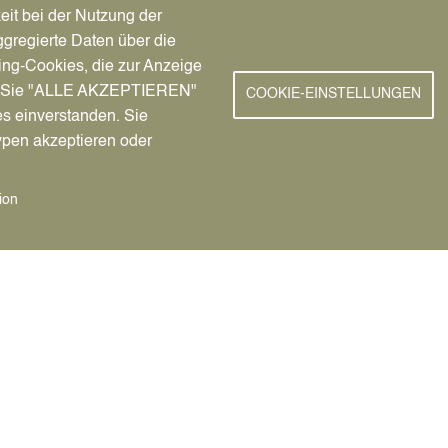
eit bei der Nutzung der
gregierte Daten über die
ing-Cookies, die zur Anzeige
nn Sie "ALLE AKZEPTIEREN"
COOKIE-EINSTELLUNGEN
Tic
es einverstanden. Sie
0er Jahren und Hits die jeder kennt.
Ein
ypen akzeptieren oder
em
ion
8.2026
Image