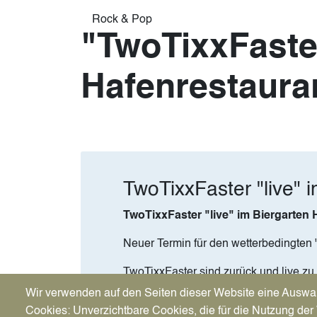
Rock & Pop
"TwoTixxFaster
Hafenrestauran
TwoTixxFaster "live" 
TwoTixxFaster "live" im Biergarten 
Neuer Termin für den wetterbedingten 
TwoTixxFaster sind zurück und live zu
Classics aus den 70/80/90er Jahren und
Wir verwenden auf den Seiten dieser Website eine Auswa
Cookies: Unverzichtbare Cookies, die für die Nutzung der 