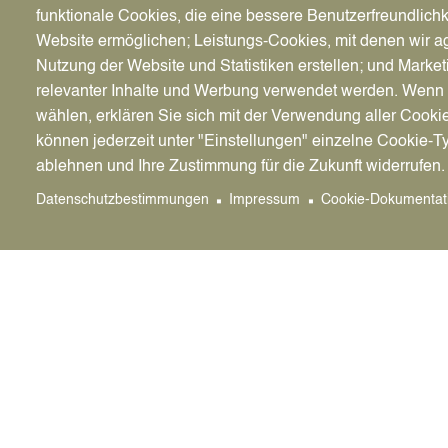
funktionale Cookies, die eine bessere Benutzerfreundlichk
Website ermöglichen; Leistungs-Cookies, mit denen wir ag
Nutzung der Website und Statistiken erstellen; und Market
relevanter Inhalte und Werbung verwendet werden. We
Programm
wählen, erklären Sie sich mit der Verwendung aller Cooki
Livemusik - Pop-Rock-Classics aus den 70/80/9
können jederzeit unter "Einstellungen" einzelne Cookie-T
ablehnen und Ihre Zustimmung für die Zukunft widerrufen.
Datenschutzbestimmungen
Impressum
Cookie-Dokumentat
WAS IN DATTELN ANSTEHT
Weitere Events
Image
Do., 13.0