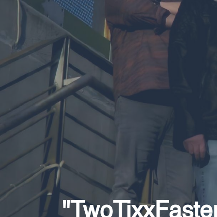
"TwoTixxFaster