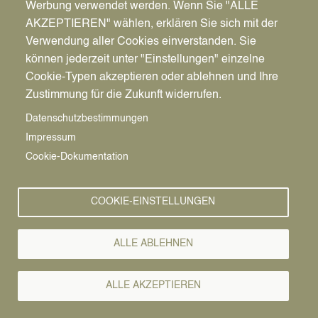
Werbung verwendet werden. Wenn Sie "ALLE
AKZEPTIEREN" wählen, erklären Sie sich mit der
Verwendung aller Cookies einverstanden. Sie
können jederzeit unter "Einstellungen" einzelne
Pfadnavigation
Startseite
Cookie-Typen akzeptieren oder ablehnen und Ihre
Zustimmung für die Zukunft widerrufen.
Vorlesen
Verdachtspunkte
Datenschutzbestimmungen
Impressum
Am
Cookie-Dokumentation
Mühlenbach
COOKIE-EINSTELLUNGEN
Messungen weisen auf drei Metallteile hin,
ALLE ABLEHNEN
die Blindgänger sein könnten –
Mobilitätseingeschränkte Personen melden
ALLE AKZEPTIEREN
sich telefonisch