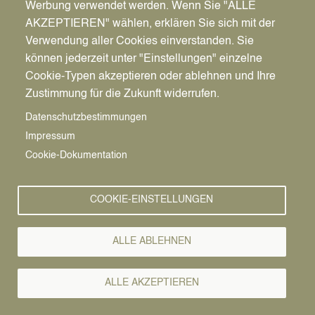
Werbung verwendet werden. Wenn Sie "ALLE
Hohen Straße eröffnet
AKZEPTIEREN" wählen, erklären Sie sich mit der
Verwendung aller Cookies einverstanden. Sie
Zusammen mit zwei Mitgliedern des Kinder- und
können jederzeit unter "Einstellungen" einzelne
Jugendparlaments (KiJuPa) hat Bürgermeister
Cookie-Typen akzeptieren oder ablehnen und Ihre
André Dora am Samstag drei Luftballons in den
Zustimmung für die Zukunft widerrufen.
Farben des KiJuPas zerstochen und damit den
neuen Treffpunkt in der Hohen Straße 18 eröffnet.
Datenschutzbestimmungen
Impressum
Mit Obstbechern, Waffeln und Kaltgetränken
Cookie-Dokumentation
wurden zahlreiche Gäste begrüßt - darunter viele
Kooperationspartner des KiJuPas sowie
interessierte Dattelner Bürger*innen. Alle haben
COOKIE-EINSTELLUNGEN
sich interessiert den neuen Treffpunkt angesehen,
das von den Mitgliedern auch weiterhin gestaltet
ALLE ABLEHNEN
und eingerichtet wird.
Mit Beginn des nächsten Schuljahres ist der
ALLE AKZEPTIEREN
Treffpunkt einmal wöchentlich an einem
Nachmittag geöffnet. Zusätzlich ist es für die