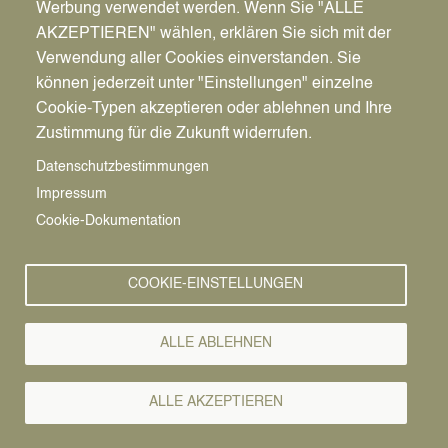
Werbung verwendet werden. Wenn Sie "ALLE
AKZEPTIEREN" wählen, erklären Sie sich mit der
Verwendung aller Cookies einverstanden. Sie
können jederzeit unter "Einstellungen" einzelne
Pfadnavigation
Stadt | Rathaus | Familie
Rathaus
Ordnungsamt
Cookie-Typen akzeptieren oder ablehnen und Ihre
Zustimmung für die Zukunft widerrufen.
Vorlesen
Datenschutzbestimmungen
Impressum
Bürgerservice von A-Z
Cookie-Dokumentation
A
Ä
B
C
D
E
F
G
H
I
J
K
L
M
N
COOKIE-EINSTELLUNGEN
O
Ö
P
Q
R
S
T
U
Ü
V
W
X
Y
Z
ALLE ABLEHNEN
Alle Leistungen
ALLE AKZEPTIEREN
Die Musikschule der Stadt Datteln bietet Ihnen eine