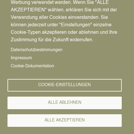
Werbung verwendet werden. Wenn Sie "ALLE
AKZEPTIEREN" wählen, erklären Sie sich mit der
Verwendung aller Cookies einverstanden. Sie
können jederzeit unter "Einstellungen" einzelne
Pfadnavigation
Stadt | Rathaus | Familie
Rathaus
Ordnungsamt
Cookie-Typen akzeptieren oder ablehnen und Ihre
Zustimmung für die Zukunft widerrufen.
Vorlesen
Datenschutzbestimmungen
Impressum
Bürgerservice von A-Z
Cookie-Dokumentation
A
Ä
B
C
D
E
F
G
H
I
J
K
L
M
N
COOKIE-EINSTELLUNGEN
O
Ö
P
Q
R
S
T
U
Ü
V
W
X
Y
Z
ALLE ABLEHNEN
Alle Leistungen
ALLE AKZEPTIEREN
Zur Seite des Stadtmarketings