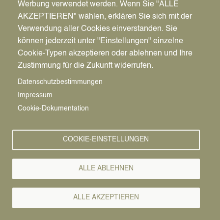
Werbung verwendet werden. Wenn Sie "ALLE
AKZEPTIEREN" wählen, erklären Sie sich mit der
Verwendung aller Cookies einverstanden. Sie
können jederzeit unter "Einstellungen" einzelne
Pfadnavigation
Stadt | Rathaus | Familie
Rathaus
Ordnungsamt
Cookie-Typen akzeptieren oder ablehnen und Ihre
Zustimmung für die Zukunft widerrufen.
Vorlesen
Datenschutzbestimmungen
Impressum
Bürgerservice von A-Z
Cookie-Dokumentation
A
Ä
B
C
D
E
F
G
H
I
J
K
L
M
N
COOKIE-EINSTELLUNGEN
O
Ö
P
Q
R
S
T
U
Ü
V
W
X
Y
Z
ALLE ABLEHNEN
Alle Leistungen
ALLE AKZEPTIEREN
Nach dem Archivgesetz können alle im Archiv vorhandenen