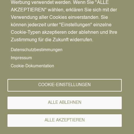
Werbung verwendet werden. Wenn Sie "ALLE
AKZEPTIEREN" wählen, erklären Sie sich mit der
Verwendung aller Cookies einverstanden. Sie
können jederzeit unter "Einstellungen" einzelne
Pfadnavigation
Stadt | Rathaus | Familie
Rathaus
Ordnungsamt
Cookie-Typen akzeptieren oder ablehnen und Ihre
Zustimmung für die Zukunft widerrufen.
Vorlesen
Datenschutzbestimmungen
Impressum
Bürgerservice von A-Z
Cookie-Dokumentation
A
Ä
B
C
D
E
F
G
H
I
J
K
L
M
N
COOKIE-EINSTELLUNGEN
O
Ö
P
Q
R
S
T
U
Ü
V
W
X
Y
Z
ALLE ABLEHNEN
Alle Leistungen
ALLE AKZEPTIEREN
Nach dem Gewerbesteuergesetz sind die Gemeinden