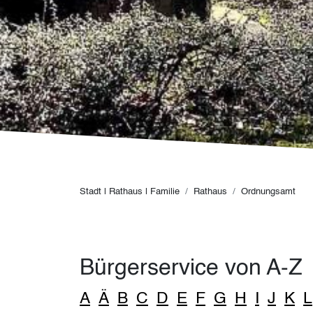
Pfadnavigation
Stadt | Rathaus | Familie
Rathaus
Ordnungsamt
Bürgerservice von A-Z
A
Ä
B
C
D
E
F
G
H
I
J
K
L