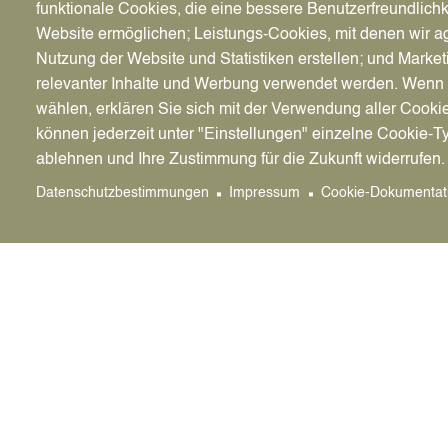
funktionale Cookies, die eine bessere Benutzerfreundlichk
Gültige Baugenehmigung und Sch
Website ermöglichen; Leistungs-Cookies, mit denen wir ag
Nutzung der Website und Statistiken erstellen; und Market
mit Nutzflächenberechnung und Grundrisszeichn
relevanter Inhalte und Werbung verwendet werden. We
Spielgeräte zeigen.
wählen, erklären Sie sich mit der Verwendung aller Cooki
können jederzeit unter "Einstellungen" einzelne Cookie-T
Pachtvertrag
ablehnen und Ihre Zustimmung für die Zukunft widerrufen.
Sozialkonzept
Datenschutzbestimmungen
Impressum
Cookie-Dokumentat
Unterlagen des Objekts
Bringen Sie bitte die Unterlagen zum Gebä
Spielhalle befindet. Lageplan, Grundriss
in zweifacher Ausfertigung
Anzahl der Spielgeräte
Die zulässige Anzahl der Spielgeräte richtet s