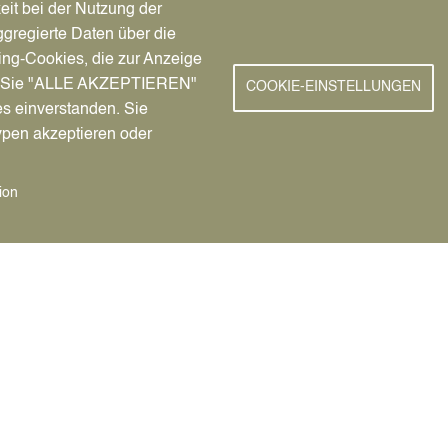
eit bei der Nutzung der
lussabnahme
gregierte Daten über die
ing-Cookies, die zur Anzeige
ungen, die die Stellplätze der
nn Sie "ALLE AKZEPTIEREN"
COOKIE-EINSTELLUNGEN
es einverstanden. Sie
ypen akzeptieren oder
ion
ude mit, in dem sich die
zeichnung und Schnittzeichnung
ich nach der Größe der