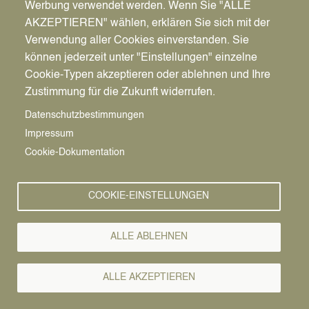
Werbung verwendet werden. Wenn Sie "ALLE
AKZEPTIEREN" wählen, erklären Sie sich mit der
Verwendung aller Cookies einverstanden. Sie
können jederzeit unter "Einstellungen" einzelne
Pfadnavigation
Stadt | Rathaus | Familie
Rathaus
Ordnungsamt
Cookie-Typen akzeptieren oder ablehnen und Ihre
Zustimmung für die Zukunft widerrufen.
Vorlesen
Datenschutzbestimmungen
Impressum
Bürgerservice von A-Z
Cookie-Dokumentation
A
Ä
B
C
D
E
F
G
H
I
J
K
L
M
N
COOKIE-EINSTELLUNGEN
O
Ö
P
Q
R
S
T
U
Ü
V
W
X
Y
Z
ALLE ABLEHNEN
Alle Leistungen
ALLE AKZEPTIEREN
Die Sozialpädagogische Familienhilfe der AWO bietet