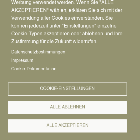
Werbung verwendet werden. Wenn Sie "ALLE
AKZEPTIEREN" wählen, erklären Sie sich mit der
Verwendung aller Cookies einverstanden. Sie
können jederzeit unter "Einstellungen" einzelne
Pfadnavigation
Stadt | Rathaus | Familie
Rathaus
Ordnungsamt
Cookie-Typen akzeptieren oder ablehnen und Ihre
Zustimmung für die Zukunft widerrufen.
Vorlesen
Datenschutzbestimmungen
Impressum
Bürgerservice von A-Z
Cookie-Dokumentation
A
Ä
B
C
D
E
F
G
H
I
J
K
L
M
N
COOKIE-EINSTELLUNGEN
O
Ö
P
Q
R
S
T
U
Ü
V
W
X
Y
Z
ALLE ABLEHNEN
Alle Leistungen
ALLE AKZEPTIEREN
Sie haben die Möglichkeit, Kopien bestimmter Dokumente,