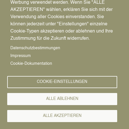
Werbung verwendet werden. Wenn Sie "ALLE
AKZEPTIEREN" wählen, erklären Sie sich mit der
Verwendung aller Cookies einverstanden. Sie
können jederzeit unter "Einstellungen" einzelne
Pfadnavigation
Stadt | Rathaus | Familie
Rathaus
Ordnungsamt
Cookie-Typen akzeptieren oder ablehnen und Ihre
Zustimmung für die Zukunft widerrufen.
Vorlesen
Datenschutzbestimmungen
Impressum
Bürgerservice von A-Z
Cookie-Dokumentation
A
Ä
B
C
D
E
F
G
H
I
J
K
L
M
N
COOKIE-EINSTELLUNGEN
O
Ö
P
Q
R
S
T
U
Ü
V
W
X
Y
Z
ALLE ABLEHNEN
Alle Leistungen
ALLE AKZEPTIEREN
Wer erstmalig eine Wohnung in der Bundesrepublik