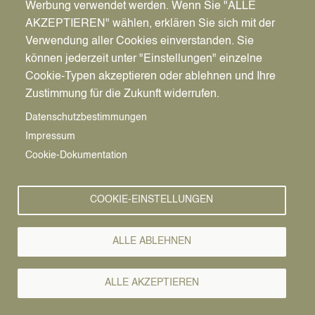
Werbung verwendet werden. Wenn Sie "ALLE
AKZEPTIEREN" wählen, erklären Sie sich mit der
Verwendung aller Cookies einverstanden. Sie
können jederzeit unter "Einstellungen" einzelne
Pfadnavigation
Stadt | Rathaus | Familie
Rathaus
Ordnungsamt
Cookie-Typen akzeptieren oder ablehnen und Ihre
Zustimmung für die Zukunft widerrufen.
Vorlesen
Datenschutzbestimmungen
Impressum
Bürgerservice von A-Z
Cookie-Dokumentation
A
Ä
B
C
D
E
F
G
H
I
J
K
L
M
N
COOKIE-EINSTELLUNGEN
O
Ö
P
Q
R
S
T
U
Ü
V
W
X
Y
Z
ALLE ABLEHNEN
Alle Leistungen
ALLE AKZEPTIEREN
Wenn Sie einen Kartenführerschein besitzen, der vor dem