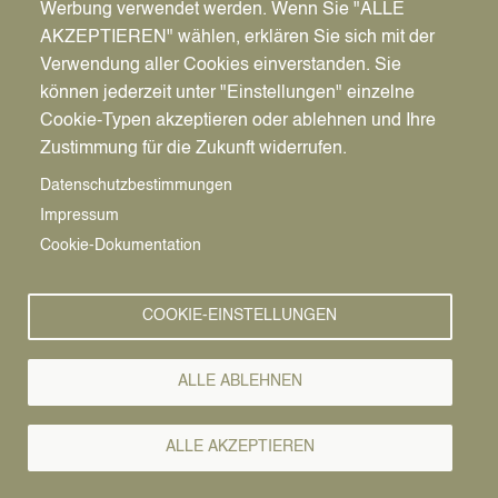
Werbung verwendet werden. Wenn Sie "ALLE
AKZEPTIEREN" wählen, erklären Sie sich mit der
Verwendung aller Cookies einverstanden. Sie
können jederzeit unter "Einstellungen" einzelne
Pfadnavigation
Stadt | Rathaus | Familie
Rathaus
Ordnungsamt
Cookie-Typen akzeptieren oder ablehnen und Ihre
Zustimmung für die Zukunft widerrufen.
Vorlesen
Datenschutzbestimmungen
Impressum
Bürgerservice von A-Z
Cookie-Dokumentation
A
Ä
B
C
D
E
F
G
H
I
J
K
L
M
N
COOKIE-EINSTELLUNGEN
O
Ö
P
Q
R
S
T
U
Ü
V
W
X
Y
Z
ALLE ABLEHNEN
Alle Leistungen
ALLE AKZEPTIEREN
Regelmäßig kommt es vor, dass Straßen oder Gehwege