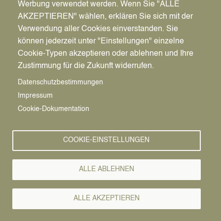
Werbung verwendet werden. Wenn Sie "ALLE
AKZEPTIEREN" wählen, erklären Sie sich mit der
Verwendung aller Cookies einverstanden. Sie
können jederzeit unter "Einstellungen" einzelne
Pfadnavigation
Stadt | Rathaus | Familie
Rathaus
Ordnungsamt
Cookie-Typen akzeptieren oder ablehnen und Ihre
Zustimmung für die Zukunft widerrufen.
Vorlesen
Datenschutzbestimmungen
Impressum
Bürgerservice von A-Z
Cookie-Dokumentation
A
Ä
B
C
D
E
F
G
H
I
J
K
L
M
N
COOKIE-EINSTELLUNGEN
O
Ö
P
Q
R
S
T
U
Ü
V
W
X
Y
Z
ALLE ABLEHNEN
Alle Leistungen
ALLE AKZEPTIEREN
Die Stadtplakette ist die höchste Dattelner Auszeichnung.